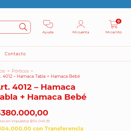
0
Ayuda
Mi cuenta
Mi carrito
Contacto
cio
>
Pórticos
>
t. 4012 – Hamaca Tabla + Hamaca Bebé
rt. 4012 – Hamaca
abla + Hamaca Bebé
$380.000,00
cio sin impuestos
$314.049,59
304.000,00
con
Transferencia