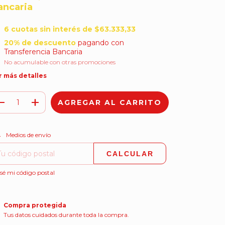
ancaria
6
cuotas sin interés de
$63.333,33
20% de descuento
pagando con
Transferencia Bancaria
No acumulable con otras promociones
r más detalles
CAMBIAR CP
regas para el CP:
Medios de envío
CALCULAR
sé mi código postal
Compra protegida
Tus datos cuidados durante toda la compra.