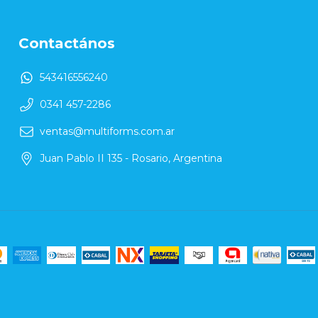
Contactános
543416556240
0341 457-2286
ventas@multiforms.com.ar
Juan Pablo II 135 - Rosario, Argentina