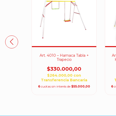
a Tabla +
Art. 4010 – Hamaca Tabla +
Ar
Trapecio
0
$330.000,00
,00
$264.000,00
con
65.850,00
Transferencia Bancaria
6
cuotas sin interés de
$55.000,00
6
c