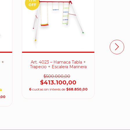
17
%
OFF
 +
Art. 4023 – Hamaca Tabla +
Art. 402
Trapecio + Escalera Marinera
$500.000,00
$6
$413.100,00
$50
a
6
cuotas sin interés de
$68.850,00
Transf
,00
6
cuotas sin